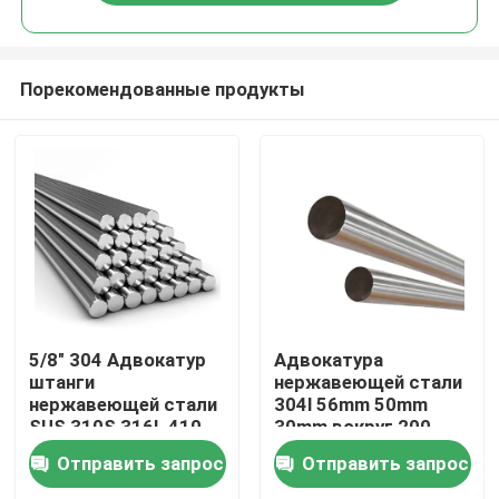
Порекомендованные продукты
Дом
5/8" 304 Адвокатур
Адвокатура
штанги
нержавеющей стали
нержавеющей стали
304l 56mm 50mm
Продукты
SUS 310S 316L 410
30mm вокруг 200
316 5/16" 7/16" 12mm
серий 300 серий 400
Отправить запрос
Отправить запрос
1200mm ASTM 201
серий
Видео