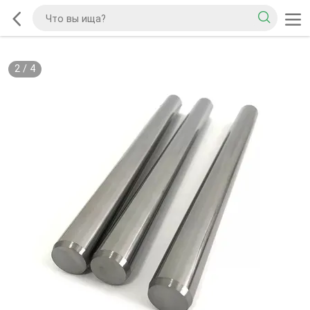
2
/
4