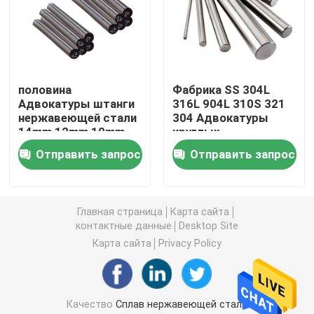
Прокладка катушки нержавеющей стали
Профиль SS декоративный
половина
Фабрика SS 304L
Адвокатуры штанги
316L 904L 310S 321
нержавеющей стали
304 Адвокатуры
Стержень из нержавеющей стали
14mm 12mm 10mm
круглых
вокруг 40mm 42mm
нержавеющей стали
Отправить запрос
Отправить запрос
50mm 90mm
штанги круглых
Труба трубки нержавеющей стали
Главная страница
Карта сайта
Крен провода нержавеющей стали
контактные данные
Desktop Site
Карта сайта
Privacy Policy
Лист легированной стали
Катушка легированной стали
Качество
Сплав нержавеющей стали