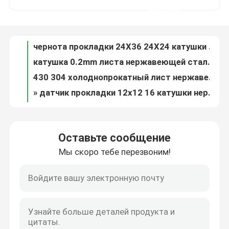
катушка 0.2mm листа нержавеющей стали 0.25mm 0.1mm обожженный БА 2B 201 316 410 430 1mm
данные
430 304 холоднопрокатный лист нержавеющей стали в разрезе 3mm ASTM AISI катушки плоском
О нас
» датчик прокладки 12x12 16 катушки нержавеющей стали 10X3/4 почистил горячекатаное 4x8 щеткой
Отполированная прокладка катушки нержавеющей стали пефорировала SS304 316 430 финиш ранга 2B горячекатаный
Путешествие фабрики
Катушка почищенная щеткой точностью стальная прокладки 3mm 201 304 316 316L 309S 410 420 горячекатаное
304 холоднопрокатная прокладка 1mm 2mm катушки нержавеющей стали 4mm 201 почищенное щеткой на открытом воздухе 304L 316 316L 410
Проверка качества
Почищенная щеткой зеркалом прокладка нержавеющей стали свертывает спиралью SUS 201 точности ASTM 2mm 304 304L 316 410 430
Прокладка 20mm ASTM 201 катушки нержавеющей стали собственной личности слипчивая 304 316 316L 410 430 309s
Точность 10mm304 304L 316 316L 410 1mm 201 декоративная прокладки нержавеющей стали
Свяжитесь мы
Оставьте сообщение
прокладка катушки нержавеющей стали 1mm толстая 316 304
Мы скоро тебе перезвоним!
aisi 304 astm 3mm толстое катушка нержавеющей стали 321 8K
Спросите цитату
201 202 плита нержавеющей стали 316l Aisi 304 310s 317l 316ti 430 410s No.1 Mirro Acero Inoxidable
Зеркало ГЕКТОЛИТРА 8K БА листа 316L плиты нержавеющей стали Inox 304L 2B 304 отполировало
Сплав нержавеющей стали
430 316l 904l 201 304 316 ГЕКТОЛИТРА 2D 1D БА 2B NO.1 NO.3 NO.4 8K листа нержавеющей стали
лист AISI 316 310S 430 отполированное 0.1-3mm плиты нержавеющей стали 3mm 6mm 8mm
Лист плиты нержавеющей стали