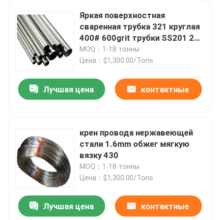
Яркая поверхностная
сваренная трубка 321 круглая
400# 600grit трубки SS201 202
нержавеющей стали
MOQ：1-18 тонны
Цена：$1,300.00/Tons
Лучшая цена
контактные
данные
крен провода нержавеющей
стали 1.6mm обжег мягкую
Дом
вязку 430
MOQ：1-18 тонны
Цена：$1,300.00/Tons
Продукты
Лучшая цена
контактные
чернота прокладки 24X36 24X24 катушки нержавеющей стали 24X48 304 анодировала 304l 310 316 316l
Видео