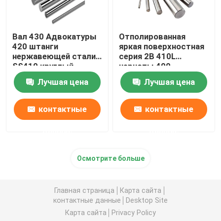
Вал 430 Адвокатуры
Отполированная
420 штанги
яркая поверхностная
нержавеющей стали
серия 2B 410L
SS410 круглый
черноты 400
холодный -
Адвокатуры
Лучшая цена
Лучшая цена
нарисованный
нержавеющей стали
301L
контактные
контактные
данные
данные
Осмотрите больше
Главная страница
Карта сайта
контактные данные
Desktop Site
Карта сайта
Privacy Policy