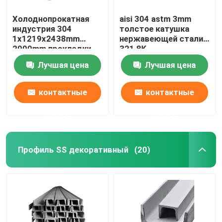
Холоднопрокатная
aisi 304 astm 3mm
индустрия 304
толстое катушка
1x1219x2438mm
нержавеющей стали
2000mm прокладки
321 8K
катушки
Лучшая цена
Лучшая цена
нержавеющей стали
ГЕКТОЛИТРА
контактные
контактные
данные
данные
Профиль SS декоративный
(20)