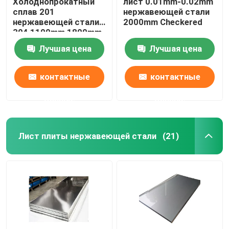
Холоднопрокатный
лист 0.01mm-0.02mm
сплав 201
нержавеющей стали
нержавеющей стали
2000mm Checkered
Прокладка легированной стали
304 1100mm 1800mm
Лучшая цена
Лучшая цена
Адвокатура легированной стали
контактные
контактные
Трубка легированной стали
данные
данные
Алюминиевая катушка
Лист плиты нержавеющей стали
(21)
Алюминиевый лист плиты
Алюминиевая Адвокатура